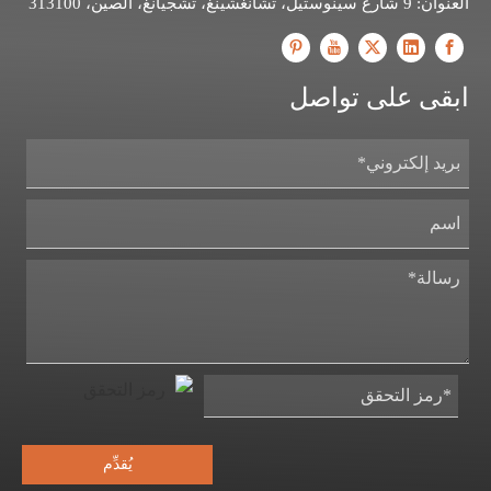
العنوان: 9 شارع سينوستيل، تشانغشينغ، تشجيانغ، الصين، 313100
ابقى على تواصل
يُقدِّم