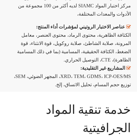
مركز اختبار المواد SIAMC لديه أكثر من 100 مجموعة من
الأدوات والمعدات المختلفة،

عناصر الاختبار الروتيني لمؤشرات أداء المنتج:
الكثافة الظاهرية، محتوى الرماد، محتوى العنصر، معامل
المرونة، صلابة الشاطئ، صلابة روكويل، قوة الانثناء، قوة
الضغط، الكثافة الحقيقية، المسامية (بما في ذلك المسامية
الظاهرة)، CTE، التوصيل الحراري.

المشاريع غير التقليدية:
XRD، TEM، GDMS، ICP-OES/MS، المجهر الضوئي، SEM،
توزيع حجم المسام، تحليل الاتساق، إلخ.
خدمة تنقية المواد
الجرافيتية