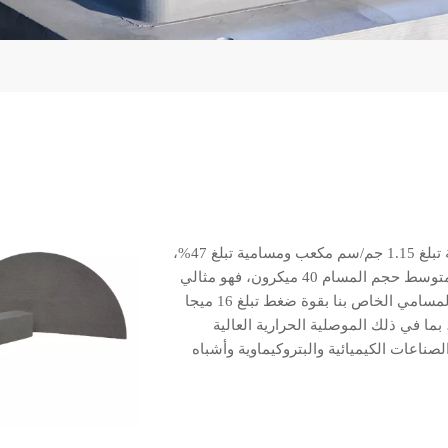
الجرافيت المسامي الخاص بنا عبارة عن مادة عالية الجودة بكثافة تبلغ 1.15 جم/سم مكعب ومسامية تبلغ 47%،
مما يجعلها اختيارًا ممتازًا للتطبيقات التي تتطلب نفاذية عالية.مع متوسط ​​حجم المسام 40 ميكرون، فهو مثالي
للترشيح ونشر الغاز والتحفيز.بالإضافة إلى ذلك، يتمتع الجرافيت المسامي الخاص بنا بقوة ضغط تبلغ 16 ميجا
ما في ذلك الموصلية الحرارية العالية
صناعات الكيميائية والبتروكيماوية وأشباه