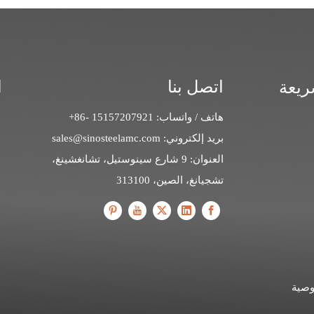
اتصل بنا
ا
ريعة
هاتف / واتساب: 15157207921 -86+
بريد إلكتروني:
sales@sinosteelamc.com
العنوان: 9 شارع سينوستيل، تشانغشينغ،
تشجيانغ، الصين، 313100
صية