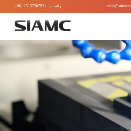
sales@sinoste
واتساب: 15157207921 -86+