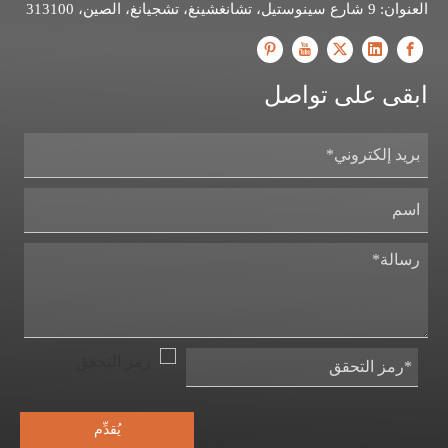
العنوان: 9 شارع سينوستيل، تشانغشينغ، تشجيانغ، الصين، 313100
ابقى على تواصل
يُقدِّم